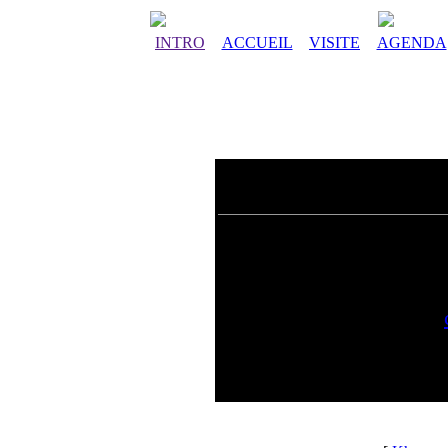
INTRO
ACCUEIL
VISITE
AGENDA
Vous souhaitez ajouter 
Pour télécharger
Si vous souhaitez fair